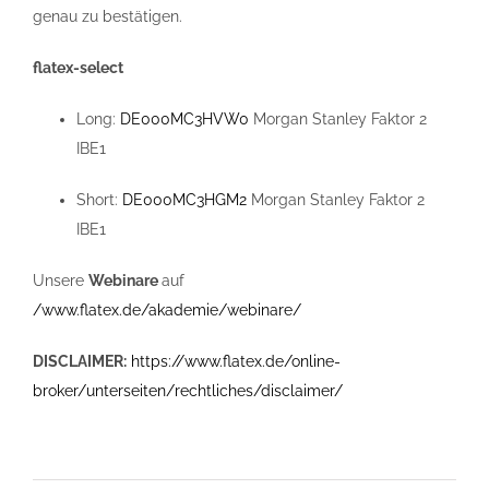
genau zu bestätigen.
flatex-select
Long:
DE000MC3HVW0
Morgan Stanley Faktor 2
IBE1
Short:
DE000MC3HGM2
Morgan Stanley Faktor 2
IBE1
Unsere
Webinare
auf
/www.flatex.de/akademie/webinare/
DISCLAIMER:
https://www.flatex.de/online-
broker/unterseiten/rechtliches/disclaimer/