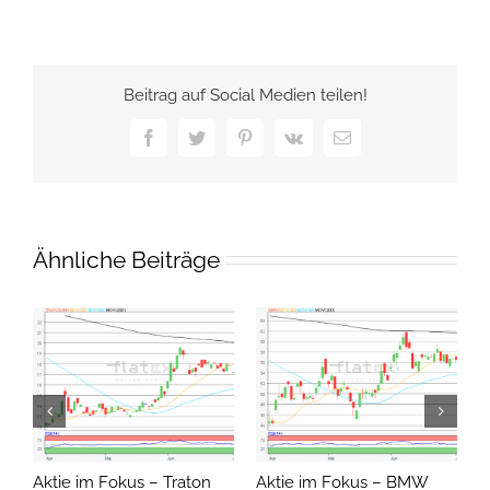
Beitrag auf Social Medien teilen!
Facebook
Twitter
Pinterest
Vk
E-
Mail
Ähnliche Beiträge
Aktie im Fokus – Traton
Aktie im Fokus – BMW
A