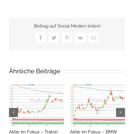
Beitrag auf Social Medien teilen!
Facebook
Twitter
Pinterest
Vk
E-
Mail
Ähnliche Beiträge
Aktie im Fokus – Traton
Aktie im Fokus – BMW
A