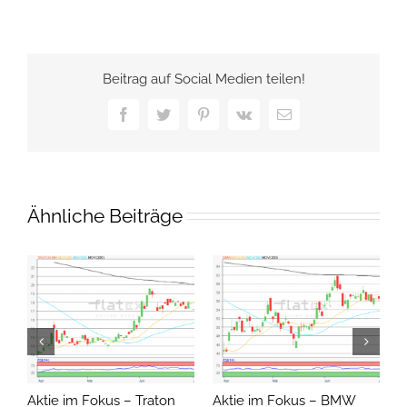
Beitrag auf Social Medien teilen!
Facebook
Twitter
Pinterest
Vk
E-
Mail
Ähnliche Beiträge
Aktie im Fokus – Traton
Aktie im Fokus – BMW
A