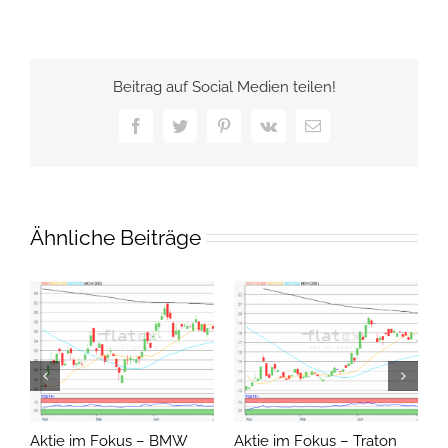
Beitrag auf Social Medien teilen!
Facebook
Twitter
Pinterest
Vk
E-
Mail
Ähnliche Beiträge
Aktie im Fokus – BMW
Aktie im Fokus – Traton
A