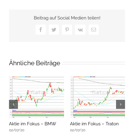
Beitrag auf Social Medien teilen!
Facebook
Twitter
Pinterest
Vk
E-
Mail
Ähnliche Beiträge
Aktie im Fokus – BMW
Aktie im Fokus – Traton
A
02/07/20
02/07/20
0