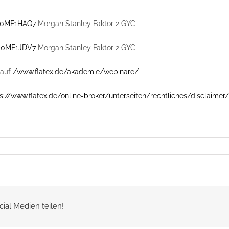
0MF1HAQ7
Morgan Stanley Faktor 2 GYC
0MF1JDV7
Morgan Stanley Faktor 2 GYC
auf
/www.flatex.de/akademie/webinare/
s://www.flatex.de/online-broker/unterseiten/rechtliches/disclaimer/
cial Medien teilen!