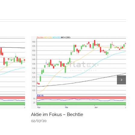
Aktie im Fokus – Bechtle
A
02/07/20
0