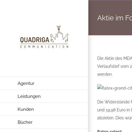
Zum
Inhalt
Aktie im F
springen
Die Aktie des MDA
Verlaufstief vom 
werden.
Agentur
Leistungen
Die Widerstände f
Kunden
und 19,98 Euro in
abzielen. Dies wü
Bücher
flatex-select