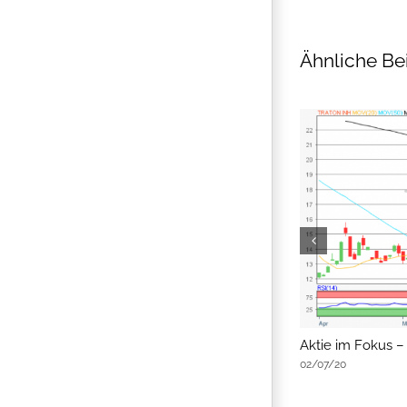
Ähnliche Be
flatex Morning-news
Aktie im Fokus –
02/07/20
02/07/20