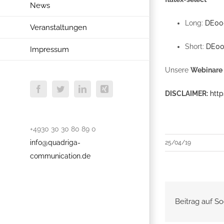
News
Long:
DE00
Veranstaltungen
Short:
DE00
Impressum
Unsere
Webinare
Facebook
Twitter
LinkedIn
Xing
DISCLAIMER:
http
+4930 30 30 80 89 0
info@quadriga-
25/04/19
communication.de
Beitrag auf So