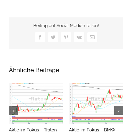
Beitrag auf Social Medien teilen!
Facebook
Twitter
Pinterest
Vk
E-
Mail
Ähnliche Beiträge
Aktie im Fokus – Traton
Aktie im Fokus – BMW
A