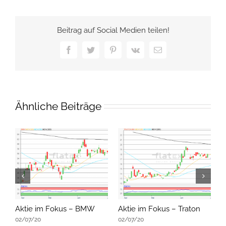
Beitrag auf Social Medien teilen!
Facebook
Twitter
Pinterest
Vk
E-
Mail
Ähnliche Beiträge
Aktie im Fokus – BMW
Aktie im Fokus – Traton
A
02/07/20
02/07/20
0