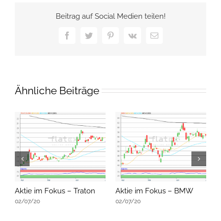
Beitrag auf Social Medien teilen!
Facebook
Twitter
Pinterest
Vk
E-
Mail
Ähnliche Beiträge
Aktie im Fokus – Traton
Aktie im Fokus – BMW
A
02/07/20
02/07/20
0