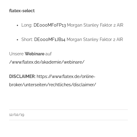
flatex-select
Long:
DE000MF0FP13
Morgan Stanley Faktor 2 AIR
Short:
DE000MF1JB14
Morgan Stanley Faktor 2 AIR
Unsere
Webinare
auf
/www.flatex.de/akademie/webinare/
DISCLAIMER:
https://www.flatex.de/online-
broker/unterseiten/rechtliches/disclaimer/
12/02/19