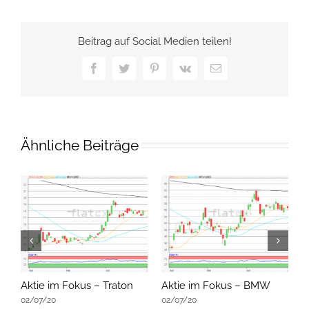
Beitrag auf Social Medien teilen!
Facebook
Twitter
Pinterest
Vk
E-
Mail
Ähnliche Beiträge
Aktie im Fokus – Traton
Aktie im Fokus – BMW
A
02/07/20
02/07/20
0