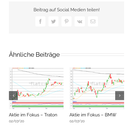
Beitrag auf Social Medien teilen!
Facebook
Twitter
Pinterest
Vk
E-
Mail
Ähnliche Beiträge
Aktie im Fokus – Traton
Aktie im Fokus – BMW
A
02/07/20
02/07/20
0