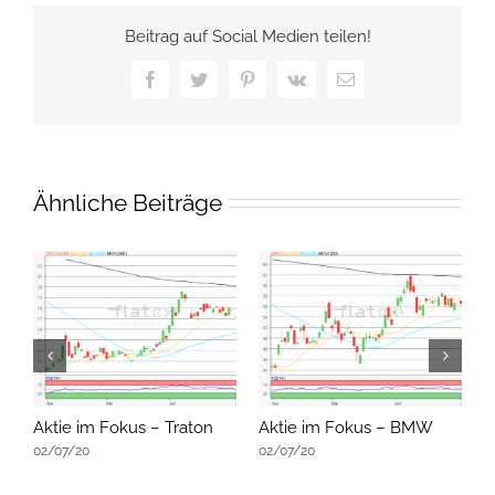
Beitrag auf Social Medien teilen!
Facebook
Twitter
Pinterest
Vk
E-
Mail
Ähnliche Beiträge
Aktie im Fokus – Traton
Aktie im Fokus – BMW
A
02/07/20
02/07/20
0