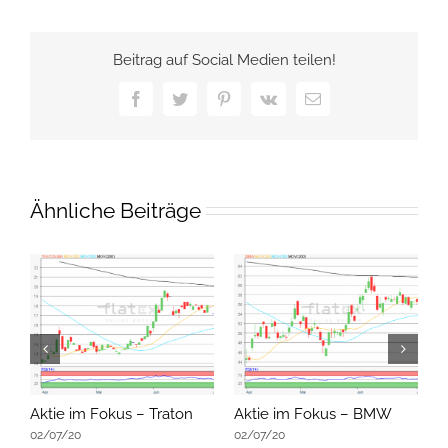
Beitrag auf Social Medien teilen!
Facebook
Twitter
Pinterest
Vk
E-
Mail
Ähnliche Beiträge
Aktie im Fokus – Traton
Aktie im Fokus – BMW
A
02/07/20
02/07/20
0