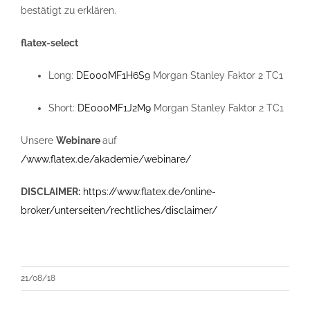
bestätigt zu erklären.
flatex-select
Long:
DE000MF1H6S9
Morgan Stanley Faktor 2 TC1
Short:
DE000MF1J2M9
Morgan Stanley Faktor 2 TC1
Unsere
Webinare
auf
/www.flatex.de/akademie/webinare/
DISCLAIMER:
https://www.flatex.de/online-
broker/unterseiten/rechtliches/disclaimer/
21/08/18