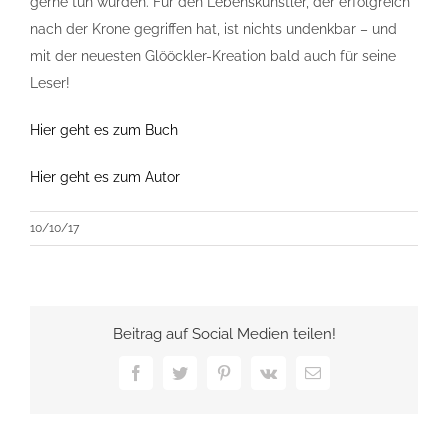
gerne tun würden. Für den Lebenskünstler, der erfolgreich
nach der Krone gegriffen hat, ist nichts undenkbar – und
mit der neuesten Glööckler-Kreation bald auch für seine
Leser!
Hier geht es zum Buch
Hier geht es zum Autor
10/10/17
Beitrag auf Social Medien teilen!
Facebook
Twitter
Pinterest
Vk
E-
Mail