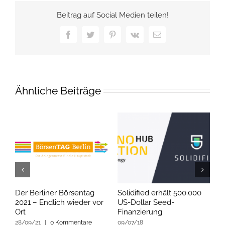
Beitrag auf Social Medien teilen!
Facebook
Twitter
Pinterest
Vk
E-
Mail
Ähnliche Beiträge
Der Berliner Börsentag
Solidified erhält 500.000
Z
2021 – Endlich wieder vor
US-Dollar Seed-
i
Ort
Finanzierung
T
28/09/21
|
0 Kommentare
09/07/18
1