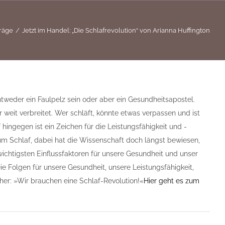
räge
Jetzt im Handel: „Die Schlafrevolution“ von Arianna Huffington
 entweder ein Faulpelz sein oder aber ein Gesundheitsapostel.
r weit verbreitet. Wer schläft, könnte etwas verpassen und ist
ingegen ist ein Zeichen für die Leistungsfähigkeit und -
um Schlaf, dabei hat die Wissenschaft doch längst bewiesen,
wichtigsten Einflussfaktoren für unsere Gesundheit und unser
e Folgen für unsere Gesundheit, unsere Leistungsfähigkeit,
her: »Wir brauchen eine Schlaf-Revolution!«
Hier geht es zum