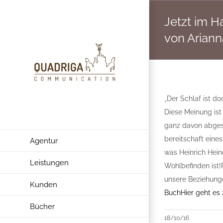
Zum
Jetzt im H
Inhalt
springen
von Ariann
„Der Schlaf ist do
Diese Meinung ist 
ganz davon abgese
bereitschaft eine
Agentur
was Heinrich Hein
Leistungen
Wohlbefinden ist!
unsere Beziehunge
Kunden
Buch
Hier geht es 
Bücher
18/10/16