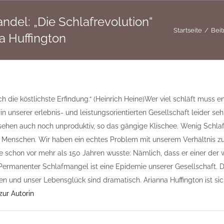
andel: „Die Schlafrevolution“
Startseite
Beit
a Huffington
ch die köstlichste Erfindung.“ (Heinrich Heine) Wer viel schläft muss
in unserer erlebnis- und leistungsorientierten Gesellschaft leider seh
hen auch noch unproduktiv, so das gängige Klischee. Wenig Schlaf h
s Menschen. Wir haben ein echtes Problem mit unserem Verhältnis z
e schon vor mehr als 150 Jahren wusste: Nämlich, dass er einer der 
Permanenter Schlafmangel ist eine Epidemie unserer Gesellschaft. Di
n und unser Lebensglück sind dramatisch. Arianna Huffington ist sic
zur Autorin