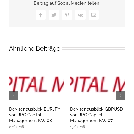
Beitrag auf Social Medien teilen!
Facebook
Twitter
Pinterest
Vk
E-
Mail
Ähnliche Beiträge
D
Devisenausblick EURJPY
Devisenausblick GBPUSD
D
von JRC Capital
von JRC Capital
v
Management KW 08
Management KW 07
M
22/02/16
15/02/16
0