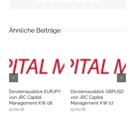
Mail
Ähnliche Beiträge
D
Devisenausblick EURJPY
Devisenausblick GBPUSD
D
von JRC Capital
von JRC Capital
v
Management KW 08
Management KW 07
M
22/02/16
15/02/16
0