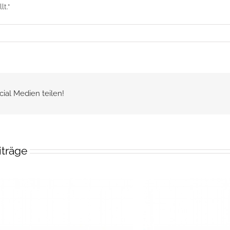
t.“
cial Medien teilen!
iträge