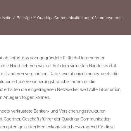
rtseite
Beiträge
Quadriga Communication begrüßt moneymeets
eut ab sofort das 2011 gegründete FinTech-Unternehmen
 in die Hand nehmen wollen: Auf dem virtuellen Handelsportal
d mit anderen vergleichen. Dabei evolutioniert moneymeets die
lutioniert die Versicherungsbranche, indem es die
nz erhalten die eingetragenen Netzwerker wertvolle Information,
en Anlegern folgen können.
meets verkrustete Banken- und Versicherungsstrukturen
Kent Gaertner, Geschäftsführer der Quadriga Communication
ren guten gezielten Medienkontakten hervorragend für diese