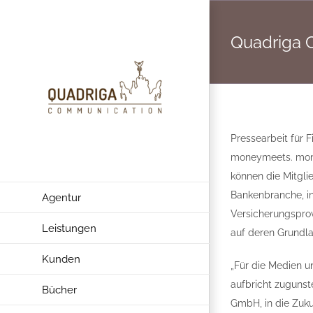
Zum
Inhalt
Quadriga 
springen
Pressearbeit für 
moneymeets. monym
können die Mitgli
Bankenbranche, in
Agentur
Versicherungsprov
Leistungen
auf deren Grundla
Kunden
„Für die Medien u
aufbricht zugunst
Bücher
GmbH, in die Zuku