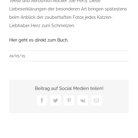
Teese und Aerosmith-Rocker Joe Perry. Diese
Liebeserklärungen der besonderen Art bringen spätestens
beim Anblick der zauberhaften Fotos jedes Katzen-
Liebhaber-Herz zum Schmelzen.
Hier geht es direkt zum Buch.
29/05/15
Beitrag auf Social Medien teilen!
Facebook
Twitter
Pinterest
Vk
E-
Mail