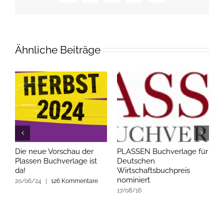
Mail
Ähnliche Beiträge
Die neue Vorschau der
PLASSEN Buchverlage für
D
Plassen Buchverlage ist
Deutschen
D
da!
Wirtschaftsbuchpreis
0
nominiert
20/06/24
|
126 Kommentare
17/08/16