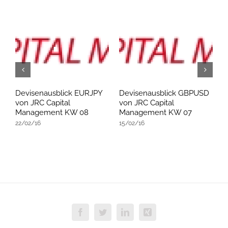
D
Devisenausblick EURJPY
Devisenausblick GBPUSD
D
von JRC Capital
von JRC Capital
v
Management KW 08
Management KW 07
M
22/02/16
15/02/16
0
Facebook
Twitter
LinkedIn
Xing