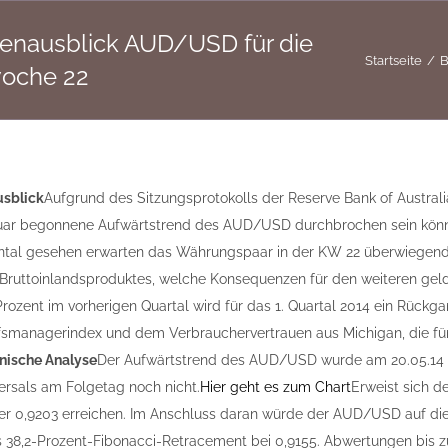
nausblick AUD/USD für die
Startseite
B
oche 22
sblick
Aufgrund des Sitzungsprotokolls der Reserve Bank of Australi
uar begonnene Aufwärtstrend des AUD/USD durchbrochen sein könnte,
tal gesehen erwarten das Währungspaar in der KW 22 überwiegend 
ruttoinlandsproduktes, welche Konsequenzen für den weiteren geld
Prozent im vorherigen Quartal wird für das 1. Quartal 2014 ein Rück
smanagerindex und dem Verbrauchervertrauen aus Michigan, die für 
nische Analyse
Der Aufwärtstrend des AUD/USD wurde am 20.05.14 
rsals am Folgetag noch nicht.
Hier geht es zum Chart
Erweist sich d
ter 0,9203 erreichen. Im Anschluss daran würde der AUD/USD auf die 20
s 38,2-Prozent-Fibonacci-Retracement bei 0,9155. Abwertungen bis z