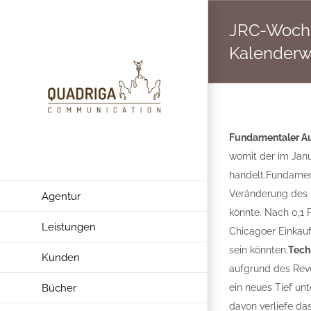
Zum
JRC-Woche
Inhalt
springen
Kalenderw
Fundamentaler Au
womit der im Jan
handelt.Fundamen
Veränderung des B
Agentur
könnte. Nach 0,1 
Leistungen
Chicagoer Einkauf
sein könnten.
Tech
Kunden
aufgrund des Reve
Bücher
ein neues Tief un
davon verliefe da