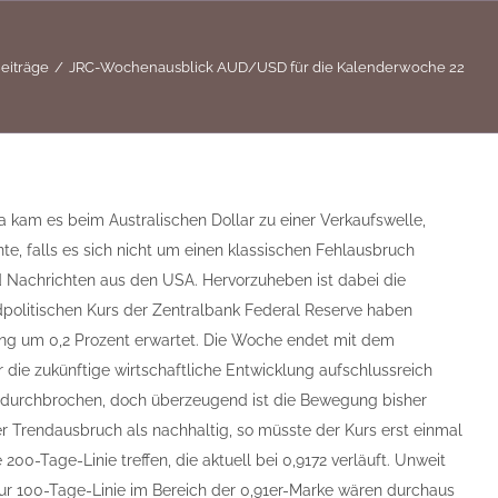
eiträge
JRC-Wochenausblick AUD/USD für die Kalenderwoche 22
a kam es beim Australischen Dollar zu einer Verkaufswelle,
 falls es sich nicht um einen klassischen Fehlausbruch
Nachrichten aus den USA. Hervorzuheben ist dabei die
politischen Kurs der Zentralbank Federal Reserve haben
gang um 0,2 Prozent erwartet. Die Woche endet mit dem
die zukünftige wirtschaftliche Entwicklung aufschlussreich
durchbrochen, doch überzeugend ist die Bewegung bisher
er Trendausbruch als nachhaltig, so müsste der Kurs erst einmal
0-Tage-Linie treffen, die aktuell bei 0,9172 verläuft. Unweit
ur 100-Tage-Linie im Bereich der 0,91er-Marke wären durchaus