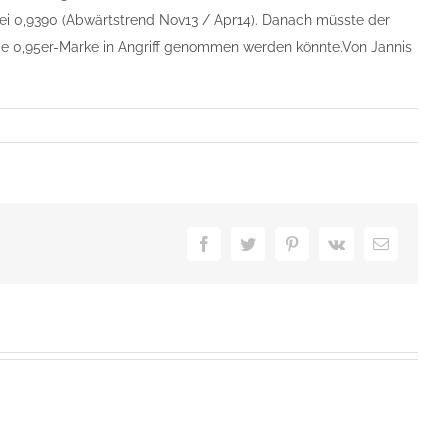
 bei 0,9390 (Abwärtstrend Nov13 / Apr14). Danach müsste der
ie 0,95er-Marke in Angriff genommen werden könnte.Von Jannis
Facebook
Twitter
Pinterest
Vk
E-
Mail