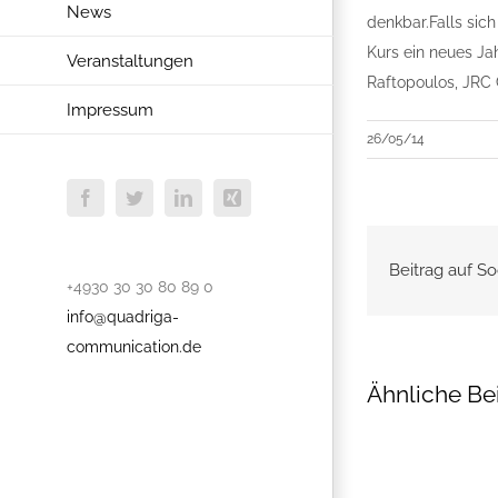
News
denkbar.Falls sic
Kurs ein neues Ja
Veranstaltungen
Raftopoulos, JRC
Impressum
26/05/14
Facebook
Twitter
LinkedIn
Xing
Beitrag auf So
+4930 30 30 80 89 0
info@quadriga-
communication.de
Ähnliche Be