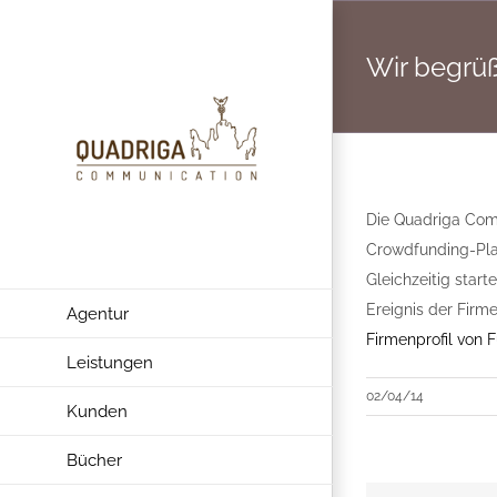
Zum
Inhalt
Wir begrü
springen
Die Quadriga Comm
Crowdfunding-Plat
Gleichzeitig star
Ereignis der Firm
Agentur
Firmenprofil von
Leistungen
02/04/14
Kunden
Bücher