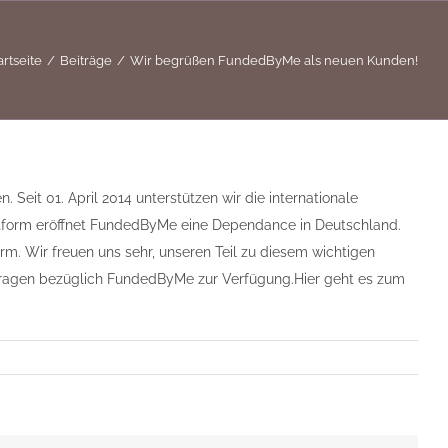
artseite
Beiträge
Wir begrüßen FundedByMe als neuen Kunden!
eit 01. April 2014 unterstützen wir die internationale
attform eröffnet FundedByMe eine Dependance in Deutschland.
rm. Wir freuen uns sehr, unseren Teil zu diesem wichtigen
nfragen bezüglich FundedByMe zur Verfügung.Hier geht es zum