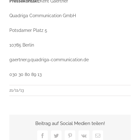
Pressekontakt:
Kent Gaertner
Quadriga Communication GmbH
Potsdamer Platz 5
10785 Berlin
gaertner@quadriga-communication.de
030 30 80 89 13
21/11/13
Beitrag auf Social Medien teilen!
Facebook
Twitter
Pinterest
Vk
E-