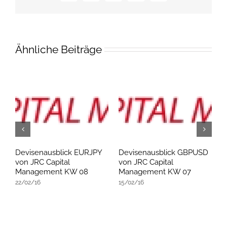
Mail
Ähnliche Beiträge
D
Devisenausblick EURJPY
Devisenausblick GBPUSD
D
von JRC Capital
von JRC Capital
v
Management KW 08
Management KW 07
M
22/02/16
15/02/16
0