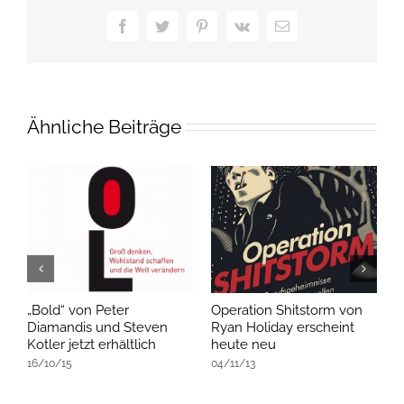
Facebook
Twitter
Pinterest
Vk
E-
Mail
Ähnliche Beiträge
„Bold“ von Peter
Operation Shitstorm von
„
Diamandis und Steven
Ryan Holiday erscheint
L
Kotler jetzt erhältlich
heute neu
0
16/10/15
04/11/13
0