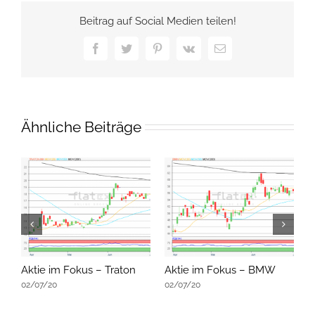
Beitrag auf Social Medien teilen!
Facebook
Twitter
Pinterest
Vk
E-
Mail
Ähnliche Beiträge
Aktie im Fokus – Traton
Aktie im Fokus – BMW
A
02/07/20
02/07/20
0