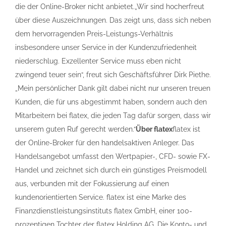
die der Online-Broker nicht anbietet.„Wir sind hocherfreut
über diese Auszeichnungen. Das zeigt uns, dass sich neben
dem hervorragenden Preis-Leistungs-Verhältnis
insbesondere unser Service in der Kundenzufriedenheit
niederschlug. Exzellenter Service muss eben nicht
zwingend teuer sein“, freut sich Geschäftsführer Dirk Piethe.
„Mein persönlicher Dank gilt dabei nicht nur unseren treuen
Kunden, die für uns abgestimmt haben, sondern auch den
Mitarbeitern bei flatex, die jeden Tag dafür sorgen, dass wir
unserem guten Ruf gerecht werden.“
Über flatex
flatex ist
der Online-Broker für den handelsaktiven Anleger. Das
Handelsangebot umfasst den Wertpapier-, CFD- sowie FX-
Handel und zeichnet sich durch ein günstiges Preismodell
aus, verbunden mit der Fokussierung auf einen
kundenorientierten Service. flatex ist eine Marke des
Finanzdienstleistungsinstituts flatex GmbH, einer 100-
prozentigen Tochter der flatex Holding AG. Die Konto- und