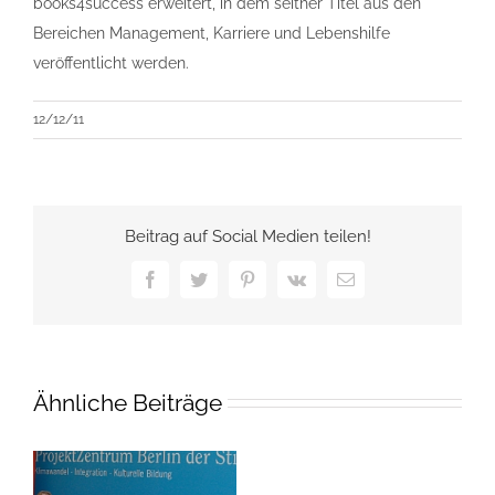
books4success erweitert, in dem seither Titel aus den
Bereichen Management, Karriere und Lebenshilfe
veröffentlicht werden.
12/12/11
Beitrag auf Social Medien teilen!
Facebook
Twitter
Pinterest
Vk
E-
Mail
Ähnliche Beiträge